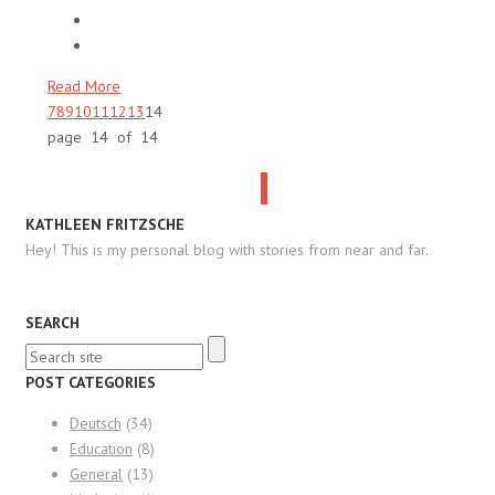
Read More
7
8
9
10
11
12
13
14
page 14 of 14
KATHLEEN FRITZSCHE
Hey! This is my personal blog with stories from near and far.
SEARCH
POST CATEGORIES
Deutsch
(34)
Education
(8)
General
(13)