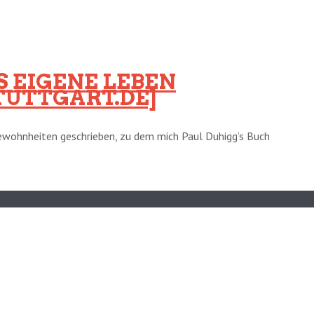
 EIGENE LEBEN
TUTTGART.DE]
ewohnheiten geschrieben, zu dem mich Paul Duhigg’s Buch