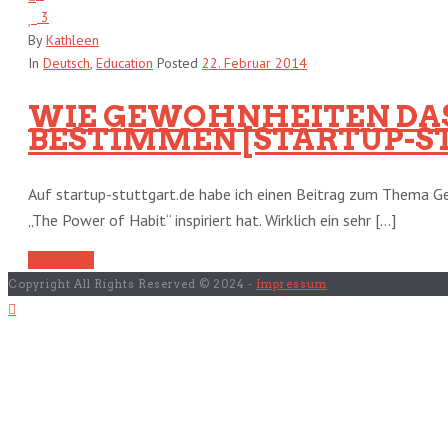
3
By
Kathleen
In
Deutsch
,
Education
Posted
22. Februar 2014
WIE GEWOHNHEITEN DAS
BESTIMMEN [STARTUP-S
Auf startup-stuttgart.de habe ich einen Beitrag zum Thema G
„The Power of Habit“ inspiriert hat. Wirklich ein sehr [...]
Read More
Copyright All Rights Reserved © 2024 -
Impressum